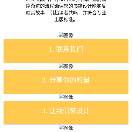
序渐进的流程确保您的书籍设计能够反
联系我们的团队，开启您的封面设计之旅——我们将指
映其故事，引起读者共鸣，并符合专业
导您完成整个流程并解答您的疑问。
出版标准。
请告诉我们您的书的概况，包括类型、目标读者以及您
设想的封面风格。我们会认真聆听，确保准确捕捉您的
1. 联系我们
想法。
我们的设计师将创意、市场吸引力和您的愿景融合在一
起，创造出各种概念，并根据您的反馈进行改进。
2. 分享你的愿景
我们提供专业设计、可用于印刷和数字媒体的封面，封
面精美醒目，并符合您书籍的风格。
3. 让我们来设计