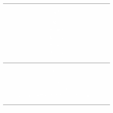
服务
书籍写作
图书编辑
书籍封面设计
图书营销
图书出版
联系方式
Info@dummybrand.com
（123）456-7890
美国宾夕法尼亚州费城拱街2929号1700室，邮编：19104